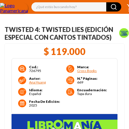
¿Qué estás buscando hoy?
TWISTED 4: TWISTED LIES (EDICIÓN
ESPECIAL CON CANTOS TINTADOS)
$
119
.
000
Cod.
:
Marca
:
726795
Cross Books
Autor
:
N.° Páginas
:
Ana Huang
669
Idioma
:
Encuadernación
:
Español
Tapa dura
Fecha De Edición
:
2025