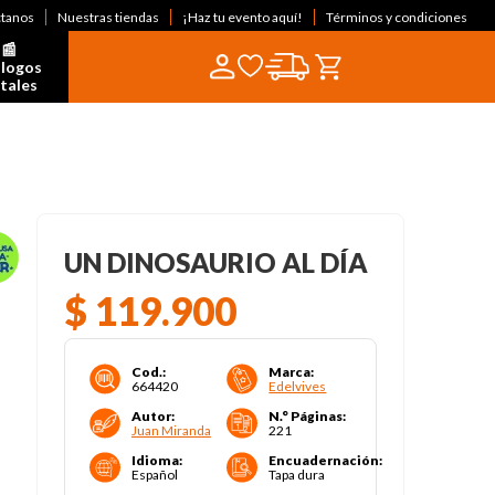
ctanos
Nuestras tiendas
¡Haz tu evento aquí!
Términos y condiciones
📰  
logos 
itales
UN DINOSAURIO AL DÍA
$
119
.
900
Cod.
:
Marca
:
664420
Edelvives
Autor
:
N.° Páginas
:
Juan Miranda
221
Idioma
:
Encuadernación
:
Español
Tapa dura