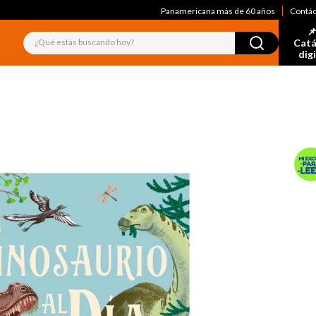
Panamericana más de 60 años
Contá
📌
¿Qué estás buscando hoy?
Catá
dig