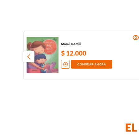
Mami, mamiii
$
12
.
000
COMPRAR AHORA