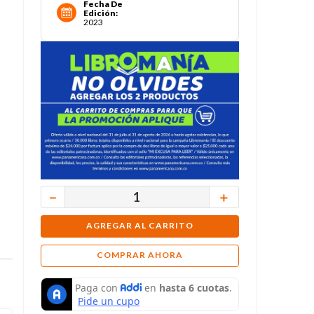
Fecha De
Edición
:
2023
－
＋
AGREGAR AL CARRITO
COMPRAR AHORA