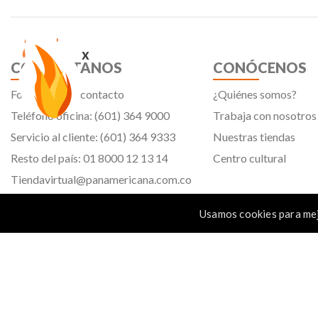
x
CONTÁCTANOS
CONÓCENOS
Formulario de contacto
¿Quiénes somos?
Teléfono oficina: (601) 364 9000
Trabaja con nosotros
Servicio al cliente: (601) 364 9333
Nuestras tiendas
Resto del país: 01 8000 12 13 14
Centro cultural
Tiendavirtual@panamericana.com.co
Servicliente@panamericana.com.co
Usamos cookies para mej
notificaciones@panamericana.com.co
Calle 12 # 34 - 30, Bogotá D.C.
Panamericana librería y papelería s.a. Copyright © 2023 | Nit: 830 037 946 |