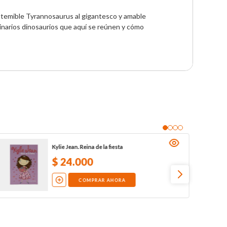
l temible Tyrannosaurus al gigantesco y amable 
inarios dinosaurios que aquí se reúnen y cómo 
Kylie Jean. Reina de la fiesta
$
24
.
000
COMPRAR AHORA