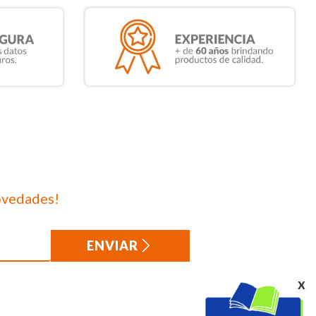
ovedades!
ENVIAR
x