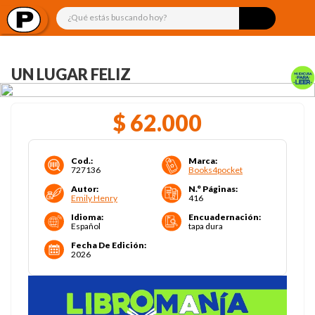
¿Qué estás buscando hoy?
UN LUGAR FELIZ
$
62
.
000
Cod.
:
Marca
:
727136
Books4pocket
Autor
:
N.° Páginas
:
Emily Henry
416
Idioma
:
Encuadernación
:
Español
tapa dura
Fecha De Edición
:
2026