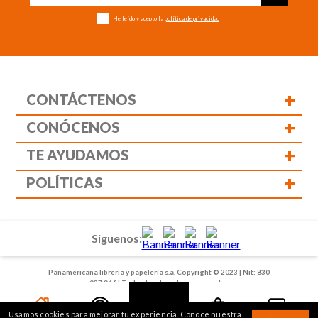
He leído y acepto la
política de privacidad
+
CONTÁCTENOS
+
CONÓCENOS
+
TE AYUDAMOS
+
POLÍTICAS
Siguenos:
Panamericana librería y papelería s.a. Copyright © 2023 | Nit: 830
037 946 | Todos los derechos reservados
Usamos cookies para mejorar tu experiencia. Conoce nuestra