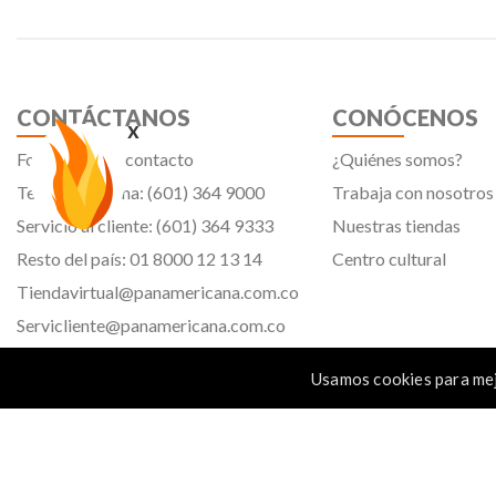
CONTÁCTANOS
CONÓCENOS
x
Formulario de contacto
¿Quiénes somos?
Teléfono oficina: (601) 364 9000
Trabaja con nosotros
Servicio al cliente: (601) 364 9333
Nuestras tiendas
Resto del país: 01 8000 12 13 14
Centro cultural
Tiendavirtual@panamericana.com.co
Servicliente@panamericana.com.co
notificaciones@panamericana.com.co
Usamos cookies para mej
lineaetica@panamericana.com.co
Calle 12 # 34 - 30, Bogotá D.C.