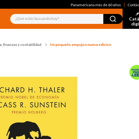
Panamericana más de 60 años
Contá
📌
¿Qué estás buscando hoy?
Catá
dig
 finanzas y contabilidad
Un pequeño empujon nueva edicion