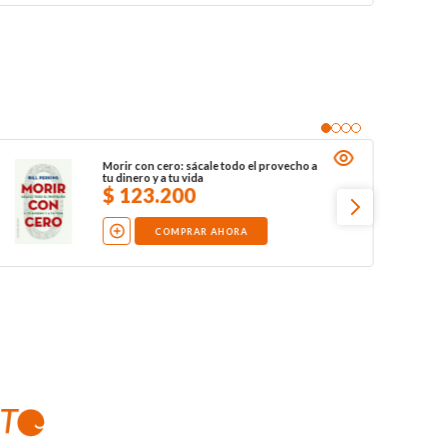
Morir con cero: sácale todo el provecho a
tu dinero y a tu vida
$
123
.
200
COMPRAR AHORA