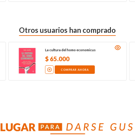
Otros usuarios han comprado
La cultura del homo economicus
$
65
.
000
COMPRAR AHORA