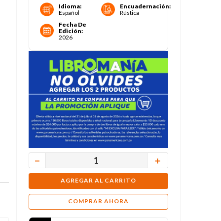
Idioma
:
Encuadernación
:
Español
Rústica
Fecha De
Edición
:
2026
－
＋
AGREGAR AL CARRITO
COMPRAR AHORA