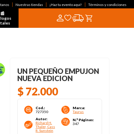
ctanos
Nuestras tiendas
¡Haz tu evento aquí!
Términos y condiciones
📰  
logos 
itales
UN PEQUEÑO EMPUJON
NUEVA EDICION
$
72
.
000
Cod.
:
Marca
:
727350
Taurus
Autor
:
N.° Páginas
:
Richard H.
347
Thaler, Cass
R. Sunstein