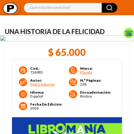
¿Qué estás buscando hoy?
UNA HISTORIA DE LA FELICIDAD
$
65
.
000
Cod.
:
Marca
:
726985
Planeta
Autor
:
N.° Páginas
:
Pedro Saborido
238
Idioma
:
Encuadernación
:
Español
Rústica
Fecha De Edición
:
2026