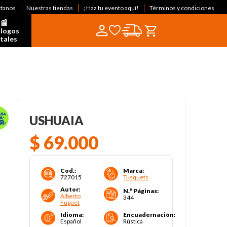
ctanos
Nuestras tiendas
¡Haz tu evento aquí!
Términos y condiciones
📰  
logos 
itales
USHUAIA
$
69
.
000
Cod.
:
Marca
:
727015
Tusquets
Autor
:
N.° Páginas
:
Alberto
344
Fuguet
Idioma
:
Encuadernación
:
Español
Rústica