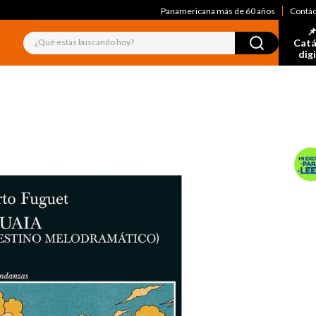
Panamericana más de 60 años
Contá
📌
¿Qué estás buscando hoy?
Catá
dig