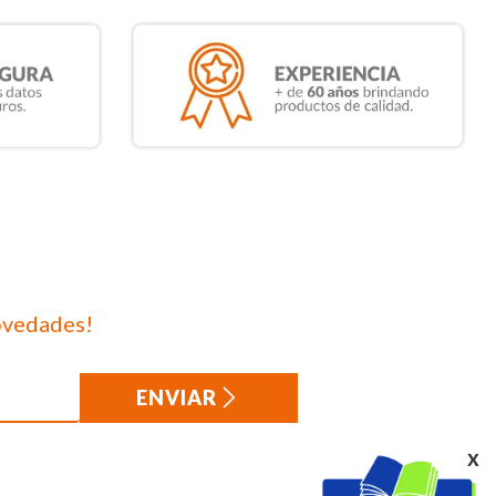
ovedades!
ENVIAR
x