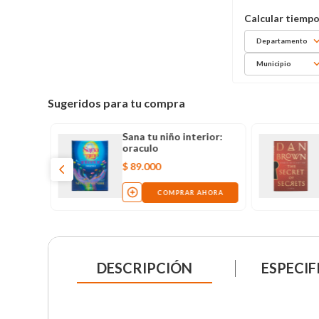
Departamento
Municipio
Sugeridos para tu compra
 mio:
Sana tu niño interior:
ficial
oraculo
$
89
.
000
AHORA
COMPRAR AHORA
DESCRIPCIÓN
ESPECIF