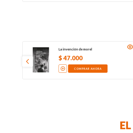
La invención de morel
$
47
.
000
COMPRAR AHORA