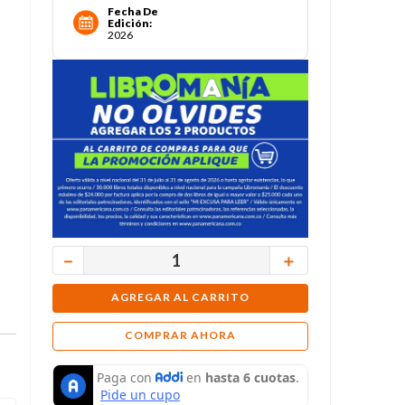
Fecha De
Edición
:
2026
－
＋
AGREGAR AL CARRITO
COMPRAR AHORA