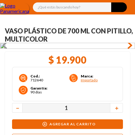
¿Qué estás buscando hoy?
VASO PLÁSTICO DE 700 ML CON PITILLO,
MULTICOLOR
$
19
.
900
Cod.
:
Marca
:
712640
Importado
Garantía
:
90 días
－
＋
AGREGAR AL CARRITO