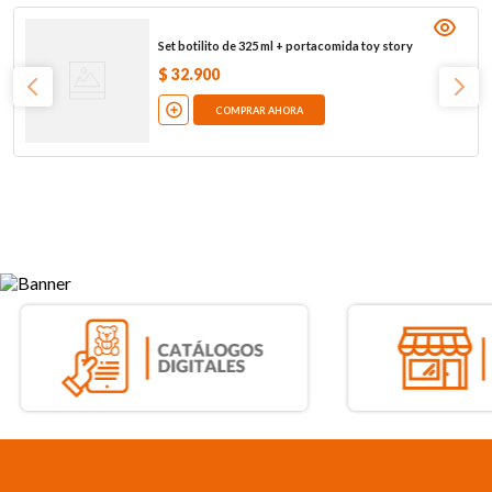
Set botilito de 325 ml + portacomida toy story
$
32
.
900
COMPRAR AHORA