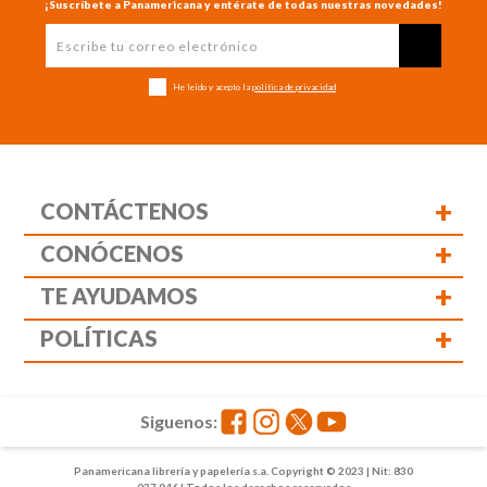
¡Suscríbete a Panamericana y entérate de todas nuestras novedades!
He leído y acepto la
política de privacidad
+
CONTÁCTENOS
+
CONÓCENOS
+
TE AYUDAMOS
+
POLÍTICAS
Siguenos:
Panamericana librería y papelería s.a. Copyright © 2023 | Nit: 830