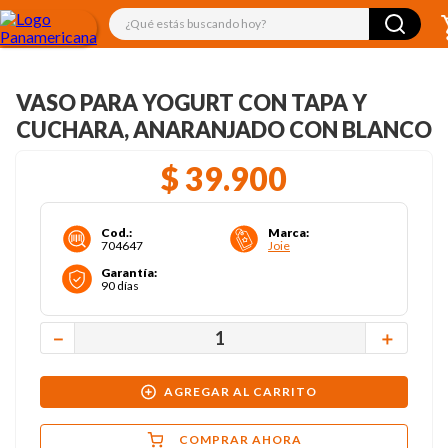
¿Qué estás buscando hoy?
VASO PARA YOGURT CON TAPA Y
CUCHARA, ANARANJADO CON BLANCO
$
39
.
900
Cod.
:
Marca
:
704647
Joie
Garantía
:
90 días
－
＋
AGREGAR AL CARRITO
COMPRAR AHORA