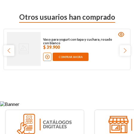
Otros usuarios han comprado
Vaso para yogurt con tapa y cuchara, rosado
con blanco
$
39
.
900
COMPRAR AHORA