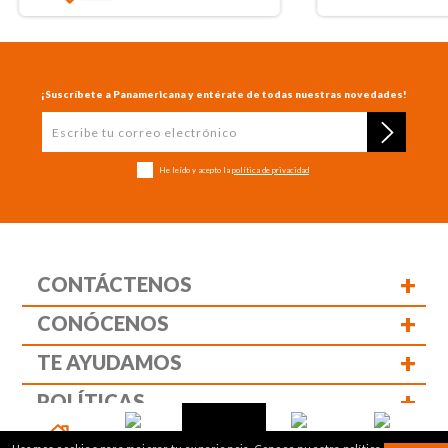
¡Suscríbete a Panamericana y entérate de todas nuestras novedades!
He leído y acepto la
política de privacidad
+
CONTÁCTENOS
+
CONÓCENOS
+
TE AYUDAMOS
+
POLÍTICAS
1