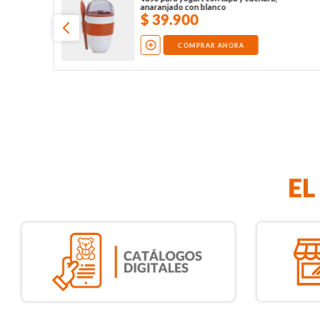
anaranjado con blanco
$
39
.
900
COMPRAR AHORA