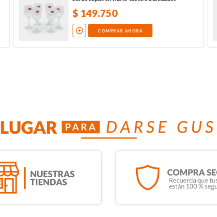
$
149
.
750
COMPRAR AHORA