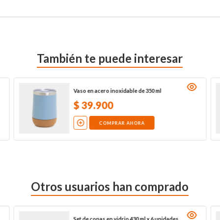
También te puede interesar
Vaso en acero inoxidable de 350 ml
$
39
.
900
COMPRAR AHORA
Otros usuarios han comprado
Set de copas en vidrio 430 ml x 6 unidades