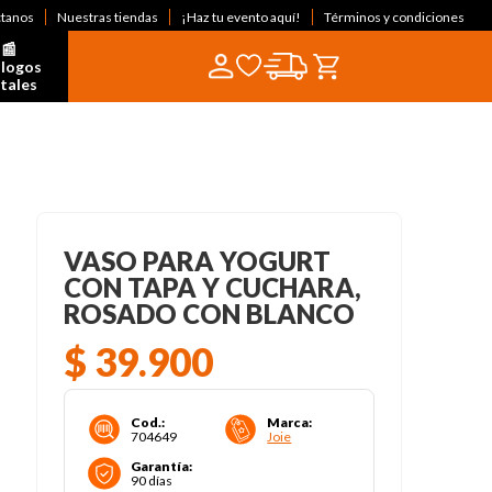
ctanos
Nuestras tiendas
¡Haz tu evento aquí!
Términos y condiciones
📰  
logos 
itales
VASO PARA YOGURT
CON TAPA Y CUCHARA,
ROSADO CON BLANCO
$
39
.
900
Cod.
:
Marca
:
704649
Joie
Garantía
:
90 días