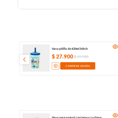
Vaso pitillo de 420ml Stitch
$
27
.
900
$
39
.
900
COMPRAR AHORA
Vaso para yogurt con tapa y cuchara,