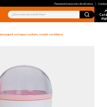
Panamericana más de 60 años
Contá
📌
¿Qué estás buscando hoy?
Catá
dig
ara yogurt con tapa y cuchara, rosado con blanco