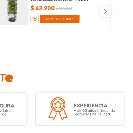
$
62
.
900
$
89
.
900
COMPRAR AHORA