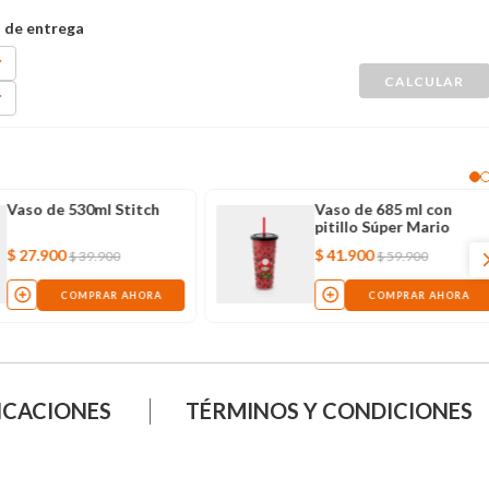
Vaso de 530ml Stitch
Vaso de 685 ml con
pitillo Súper Mario
$
27
.
900
$
41
.
900
$
39
.
900
$
59
.
900
COMPRAR AHORA
COMPRAR AHORA
ICACIONES
TÉRMINOS Y CONDICIONES