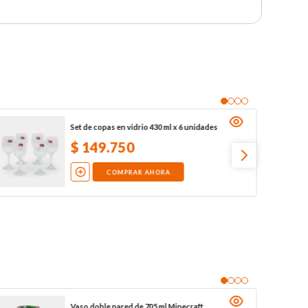
Set de copas en vidrio 430 ml x 6 unidades
$
149
.
750
COMPRAR AHORA
Vaso doble pared de 705 ml Minecraft