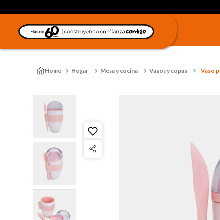
Hogar
Mesa y cocina
Vasos y copas
Vaso p