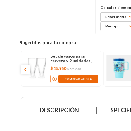
Departamento
Municipio
Sugeridos para tu compra
Set de vasos para
cerveza x 2 unidades,
250 ml
$
15
.
950
$
39
.
900
COMPRAR AHORA
DESCRIPCIÓN
ESPECIF