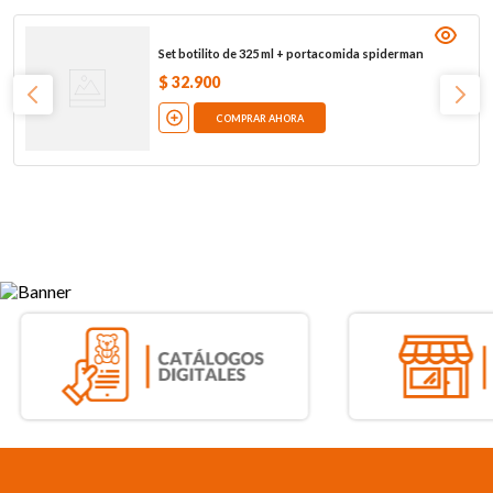
Set botilito de 325 ml + portacomida spiderman
$
32
.
900
COMPRAR AHORA