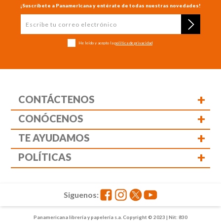
¡Suscríbete a Panamericana y entérate de todas nuestras novedades!
He leído y acepto la
política de privacidad
+
CONTÁCTENOS
+
CONÓCENOS
+
TE AYUDAMOS
+
POLÍTICAS
Siguenos:
Panamericana librería y papelería s.a. Copyright © 2023 | Nit: 830