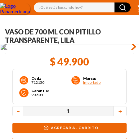
¿Qué estás buscando hoy?
VASO DE 700 ML CON PITILLO
TRANSPARENTE, LILA
$
49
.
900
Cod.
:
Marca
:
712150
Importado
Garantía
:
90 días
－
＋
AGREGAR AL CARRITO