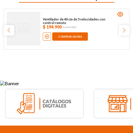
Ventilador de 40 cm de 5 velocidades con
control remoto
$
194
.
900
$
329
.
900
COMPRAR AHORA