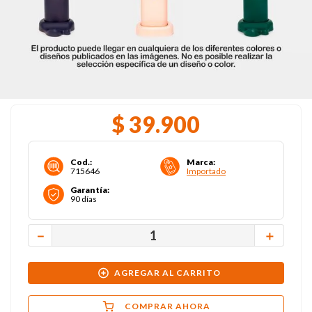
$
39
.
900
Cod.
:
Marca
:
715646
Importado
Garantía
:
90 días
－
＋
AGREGAR AL CARRITO
COMPRAR AHORA