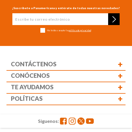
¡Suscríbete a Panamericana y entérate de todas nuestras novedades!
He leído y acepto la
política de privacidad
+
CONTÁCTENOS
+
CONÓCENOS
+
TE AYUDAMOS
+
POLÍTICAS
Siguenos: