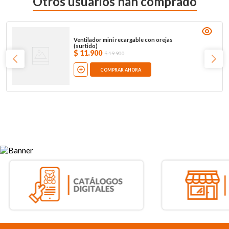
Otros usuarios han comprado
Ventilador mini recargable con orejas
(surtido)
$
11
.
900
$
19
.
900
COMPRAR AHORA