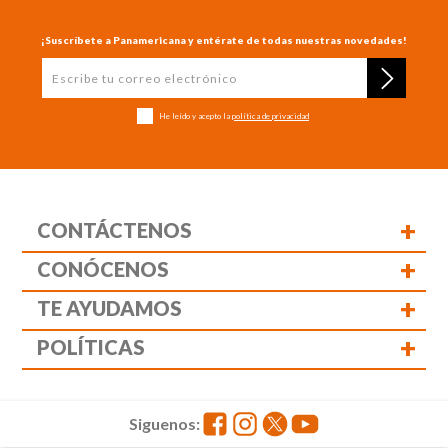
¡Suscríbete a Panamericana y entérate de todas nuestras novedades!
He leído y acepto la
política de privacidad
+
CONTÁCTENOS
+
CONÓCENOS
+
TE AYUDAMOS
+
POLÍTICAS
Siguenos: