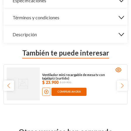
Especificaciones
Términos y condiciones
Descripción
También te puede interesar
Ventilador mini recargable de mesa tv con
tajalápiz (surtido)
$
23
.
900
$
39
.
900
COMPRAR AHORA