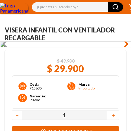
¿Qué estás buscando hoy?
VISERA INFANTIL CON VENTILADOR
RECARGABLE
$
49
.
900
$
29
.
900
Cod.
:
Marca
:
715635
Importado
Garantía
:
90 días
－
＋
AGREGAR AL CARRITO