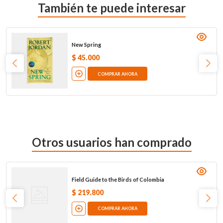
También te puede interesar
New Spring
$
45
.
000
COMPRAR AHORA
Otros usuarios han comprado
Field Guide to the Birds of Colombia
$
219
.
800
COMPRAR AHORA