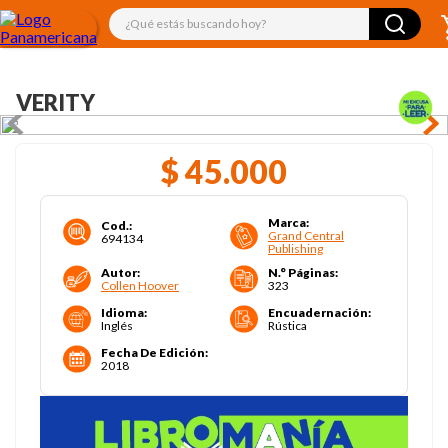
¿Qué estás buscando hoy?
VERITY
$
45
.
000
Marca
:
Cod.
:
Grand Central
694134
Publishing
Autor
:
N.° Páginas
:
Collen Hoover
323
Idioma
:
Encuadernación
:
Inglés
Rústica
Fecha De Edición
:
2018