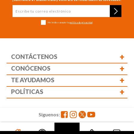
He leído y acepto la
política de privacidad
+
CONTÁCTENOS
+
CONÓCENOS
+
TE AYUDAMOS
+
POLÍTICAS
Siguenos:
Panamericana librería y papelería s.a. Copyright © 2023 | Nit: 830
037 946 | Todos los derechos reservados