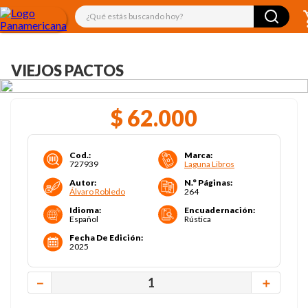
¿Qué estás buscando hoy?
VIEJOS PACTOS
$
62
.
000
Cod.
:
Marca
:
727939
Laguna Libros
Autor
:
N.° Páginas
:
Álvaro Robledo
264
Idioma
:
Encuadernación
:
Español
Rústica
Fecha De Edición
:
2025
－
＋