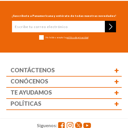
¡Suscríbete a Panamericana y entérate de todas nuestras novedades!
He leído y acepto la
política de privacidad
+
CONTÁCTENOS
+
CONÓCENOS
+
TE AYUDAMOS
+
POLÍTICAS
Siguenos: