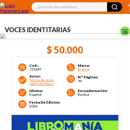
¿Qué estás buscando hoy?
VOCES IDENTITARIAS
$
50
.
000
Cod.
:
Marca
:
725647
Bronce
Autor
:
N.° Páginas
:
Teresa de Jesús
96
Vallejo Burbano
Idioma
:
Encuadernación
:
Español
Rústica
Fecha De Edición
:
2026