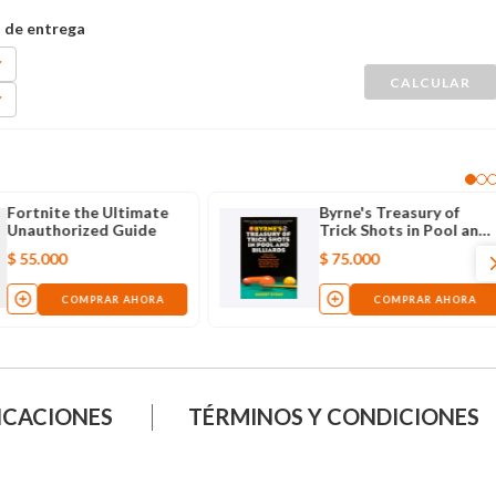
Fortnite the Ultimate
Byrne's Treasury of
Unauthorized Guide
Trick Shots in Pool and
Billiards
$
55
.
000
$
75
.
000
COMPRAR AHORA
COMPRAR AHORA
ICACIONES
TÉRMINOS Y CONDICIONES