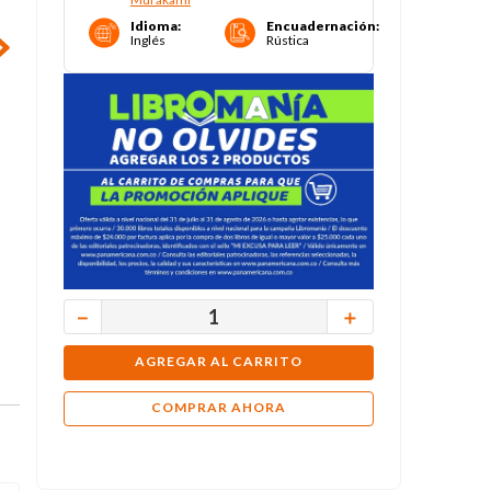
Idioma
:
Encuadernación
:
Inglés
Rústica
－
＋
AGREGAR AL CARRITO
COMPRAR AHORA