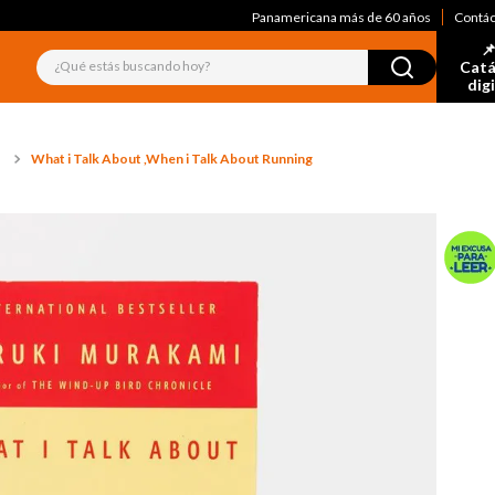
Panamericana más de 60 años
Contá
📌
¿Qué estás buscando hoy?
Catá
dig
What i Talk About ,When i Talk About Running