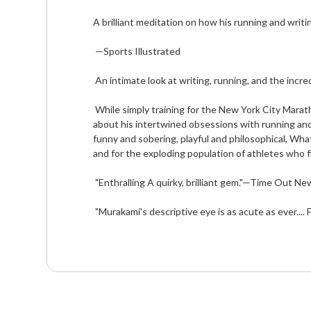
A brilliant meditation on how his running and writi
 —Sports Illustrated
 An intimate look at writing, running, and the inc
 While simply training for the New York City Marathon would be enough for most people, Haruki Murakami's decided to write about it as well. The result is a beautiful memoir 
about his intertwined obsessions with running and 
funny and sobering, playful and philosophical, What
and for the exploding population of athletes who fin
 "Enthralling A quirky, brilliant gem."—Time Out Ne
 "Murakami's descriptive eye is as acute as ever...