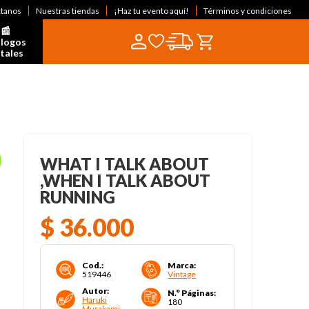
ctanos
Nuestras tiendas
¡Haz tu evento aquí!
Términos y condiciones
📰  
logos 
itales
WHAT I TALK ABOUT
,WHEN I TALK ABOUT
RUNNING
$
36
.
000
Cod.
:
Marca
:
519446
Vintage
Autor
:
N.° Páginas
:
Haruki
180
Murakami