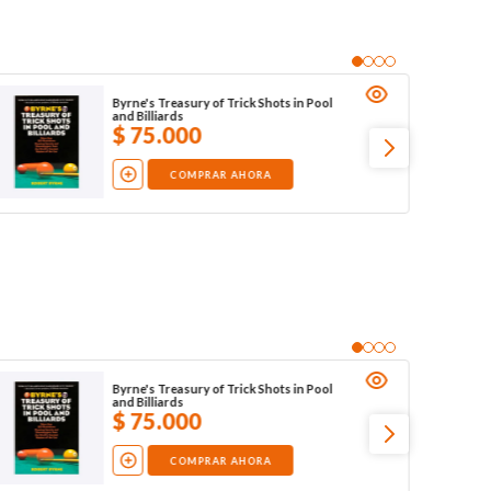
Byrne's Treasury of Trick Shots in Pool
and Billiards
$
75
.
000
COMPRAR AHORA
Byrne's Treasury of Trick Shots in Pool
and Billiards
$
75
.
000
COMPRAR AHORA