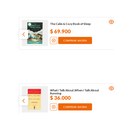
The Calm & Cozy Book of Sleep
$
69
.
900
COMPRAR AHORA
What i Talk About ,When i Talk About
Running
$
36
.
000
COMPRAR AHORA