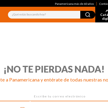
Panamericana más de 60 años
Contá
📌
¿Qué estás buscando hoy?
Catá
dig
¡NO TE PIERDAS NADA!
te a Panamericana y entérate de todas nuestras n