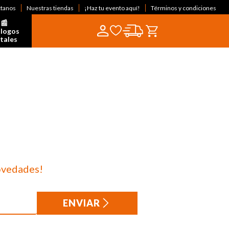
ctanos
Nuestras tiendas
¡Haz tu evento aquí!
Términos y condiciones
📰  
logos 
itales
ovedades!
ENVIAR