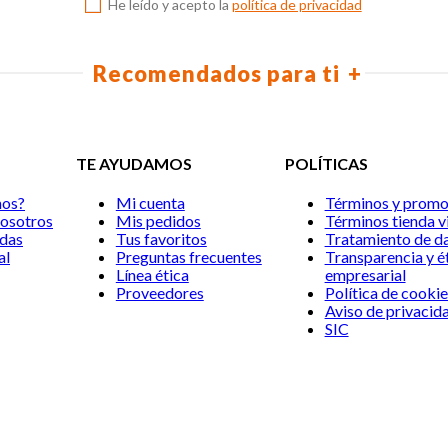
He leído y acepto la
política de privacidad
Recomendados para ti
TE AYUDAMOS
POLÍTICAS
mos?
Mi cuenta
Términos y promo
nosotros
Mis pedidos
Términos tienda vi
ndas
Tus favoritos
Tratamiento de d
al
Preguntas frecuentes
Transparencia y é
Línea ética
empresarial
Proveedores
Política de cookie
Aviso de privacid
SIC