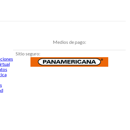
Medios de pago:
Sitio seguro:
ciones
rtual
atos
tica
s
ad