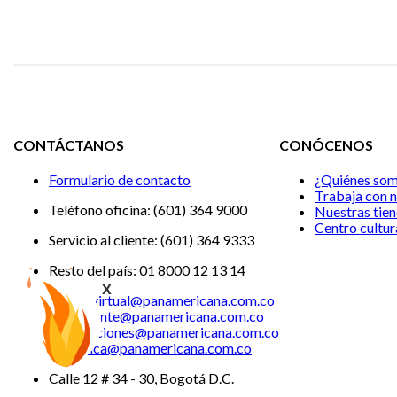
CONTÁCTANOS
CONÓCENOS
Formulario de contacto
¿Quiénes so
Trabaja con 
Teléfono oficina: (601) 364 9000
Nuestras tie
Centro cultur
Servicio al cliente: (601) 364 9333
Resto del país: 01 8000 12 13 14
x
Tiendavirtual@panamericana.com.co
Servicliente@panamericana.com.co
notificaciones@panamericana.com.co
lineaetica@panamericana.com.co
Calle 12 # 34 - 30, Bogotá D.C.