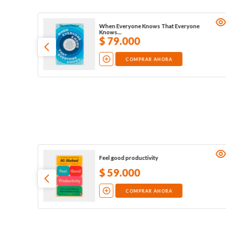
When Everyone Knows That Everyone
Knows…
$
79
.
000
COMPRAR AHORA
Feel good productivity
$
59
.
000
COMPRAR AHORA