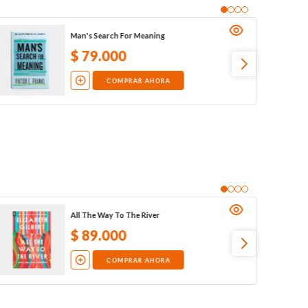
Man's Search For Meaning
$
79
.
000
COMPRAR AHORA
All The Way To The River
$
89
.
000
COMPRAR AHORA