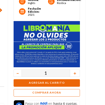
Inglés
Rústica
Fecha De
Edición
:
2021
－
＋
AGREGAR AL CARRITO
COMPRAR AHORA