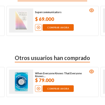
Supercommunicators
$
69
.
000
COMPRAR AHORA
Otros usuarios han comprado
When Everyone Knows That Everyone
Knows…
$
79
.
000
COMPRAR AHORA