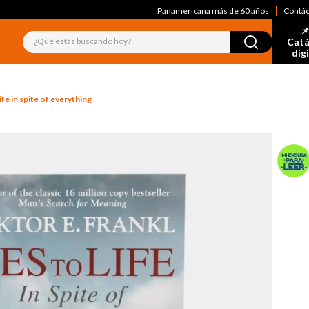
Panamericana más de 60 años
Contá
📌
¿Qué estás buscando hoy?
Catá
dig
ife in spite of everything