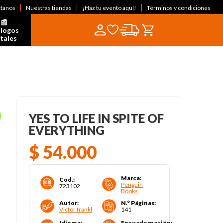
ctanos
Nuestras tiendas
¡Haz tu evento aquí!
Términos y condiciones
📰  
logos 
itales
YES TO LIFE IN SPITE OF
EVERYTHING
$
54
.
000
Marca
:
Cod.
:
Penguin
723102
Books
Autor
:
N.° Páginas
:
Victor frankl
141
Idioma
:
Encuadernación
: