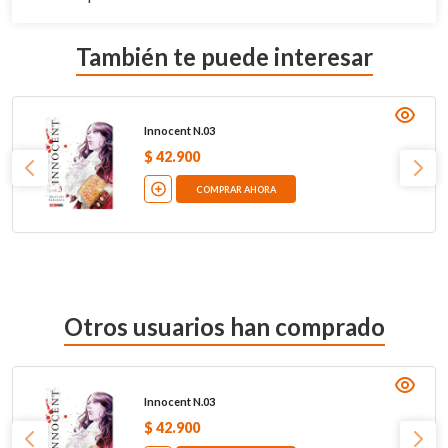
También te puede interesar
Innocent N.03
$
42
.
900
COMPRAR AHORA
Otros usuarios han comprado
Innocent N.03
$
42
.
900