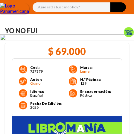
¿Qué estás buscando hoy?
YO NO FUI
$
69
.
000
Cod.
:
Marca
:
727379
Lumen
Autor
:
N.° Páginas
:
Quino
129
Idioma
:
Encuadernación
:
Español
Rústica
Fecha De Edición
:
2026