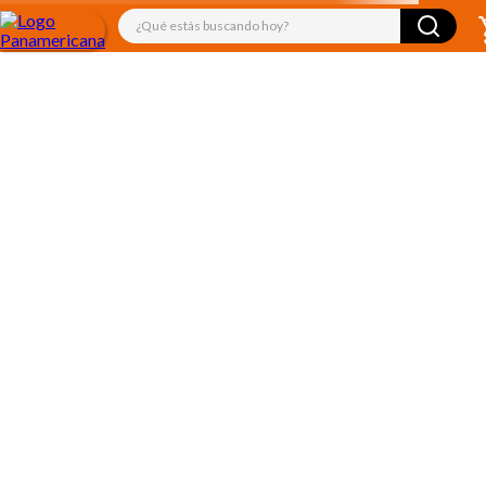
¿Qué estás buscando hoy?
TÉRMINOS MÁS BUSCADOS
1
.
libro
2
.
audifonos
3
.
juguetes
4
.
audio
5
.
rompecabezas
6
.
mickey
7
.
marcadores
8
.
cuadernos
9
.
kiut
10
.
biblia