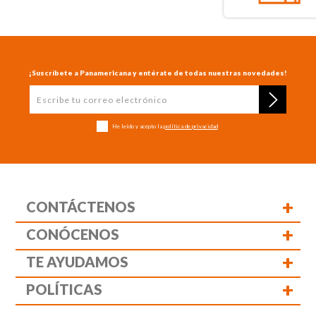
¡Suscríbete a Panamericana y entérate de todas nuestras novedades!
He leído y acepto la
política de privacidad
+
CONTÁCTENOS
+
CONÓCENOS
+
TE AYUDAMOS
+
POLÍTICAS