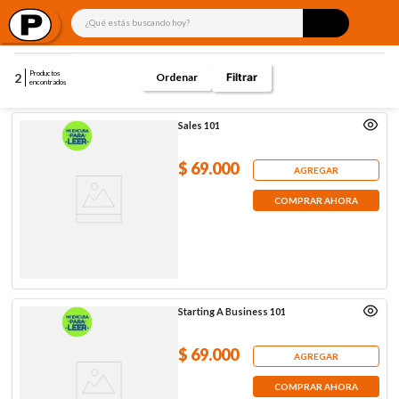
¿Qué estás buscando hoy?
Productos
2
Filtrar
encontrados
Sales 101
$
69
.
000
AGREGAR
COMPRAR AHORA
Starting A Business 101
$
69
.
000
AGREGAR
COMPRAR AHORA