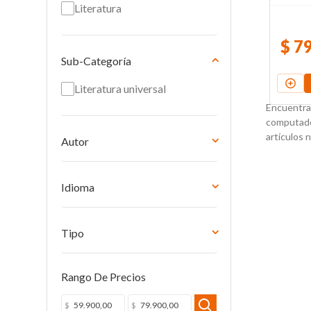
Literatura
$
7
Sub-Categoría
Literatura universal
Encuentra 
computador
artículos 
Autor
Alice Feeney
Jana Aston
Idioma
Noriko Onuma
Español
Tipo
Libro impreso
Rango De Precios
$
$