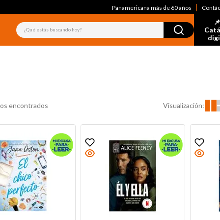
Panamericana más de 60 años
Contá
📌
¿Qué estás buscando hoy?
Catá
dig
Visualización:
os encontrados