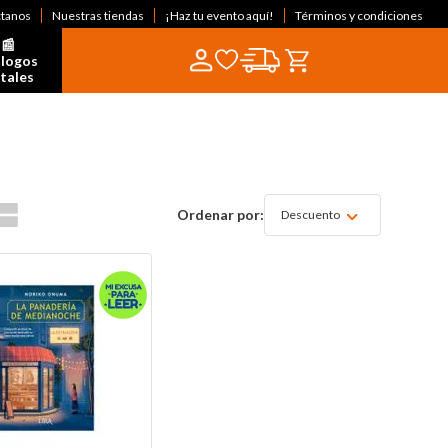
ctanos
Nuestras tiendas
¡Haz tu evento aquí!
Términos y condiciones
📰  
logos 
itales
Descuento