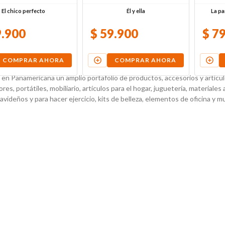
El chico perfecto
Él y ella
La p
9
.
900
$
59
.
900
$
7
COMPRAR AHORA
COMPRAR AHORA
en Panamericana un amplio portafolio de productos, accesorios y artículos
es, portátiles, mobiliario, artículos para el hogar, juguetería, materiales 
navideños y para hacer ejercicio, kits de belleza, elementos de oficina y 