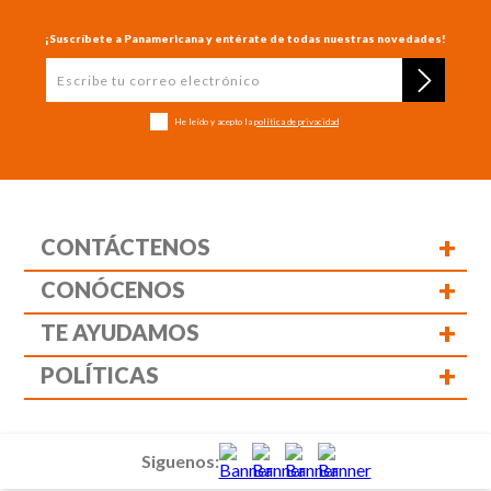
¡Suscríbete a Panamericana y entérate de todas nuestras novedades!
He leído y acepto la
política de privacidad
+
CONTÁCTENOS
+
CONÓCENOS
+
TE AYUDAMOS
+
POLÍTICAS
Siguenos: