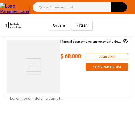
¿Qué estás buscando hoy?
Producto
1
Filtrar
encontrado
Manual de asombro: un recordatorio a
la simpleza
$
68
.
000
AGREGAR
COMPRAR AHORA
Lorem ipsum dolor sit amet...