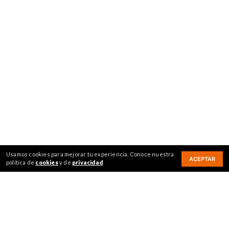
Usamos cookies para mejorar tu experiencia. Conoce nuestra
ACEPTAR
política de
cookies
y de
privacidad
¿Qué estás buscando hoy?