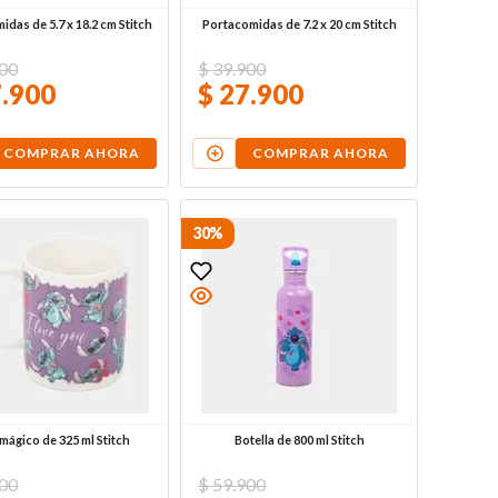
das de 5.7 x 18.2 cm Stitch
Portacomidas de 7.2 x 20 cm Stitch
00
$
39
.
900
7
.
900
$
27
.
900
COMPRAR AHORA
COMPRAR AHORA
30%
mágico de 325 ml Stitch
Botella de 800 ml Stitch
00
$
59
.
900