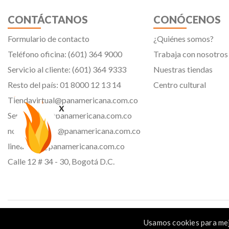
CONTÁCTANOS
CONÓCENOS
Formulario de contacto
¿Quiénes somos?
Teléfono oficina: (601) 364 9000
Trabaja con nosotros
Servicio al cliente: (601) 364 9333
Nuestras tiendas
Resto del país: 01 8000 12 13 14
Centro cultural
Tiendavirtual@panamericana.com.co
x
Servicliente@panamericana.com.co
notificaciones@panamericana.com.co
lineaetica@panamericana.com.co
Calle 12 # 34 - 30, Bogotá D.C.
Panamericana librería y papelería s.a. Copyright © 2023 | Nit: 830 037 946 |
Usamos cookies para mej