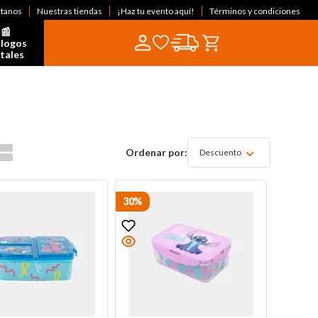
ctanos
Nuestras tiendas
¡Haz tu evento aquí!
Términos y condiciones
📰  
logos 
itales
Descuento
30%