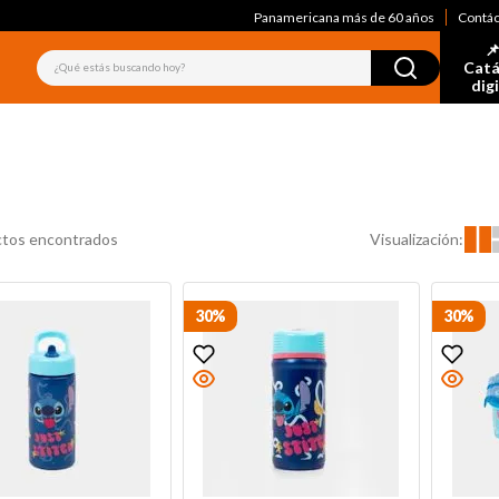
Panamericana más de 60 años
Contá
📌
¿Qué estás buscando hoy?
Catá
dig
Visualización:
tos encontrados
30%
30%