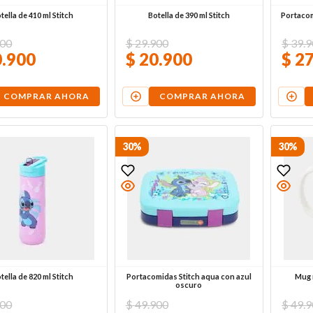
tella de 410 ml Stitch
Botella de 390 ml Stitch
Portacomi
00
$
29
.
900
$
39
.
9
0
.
900
$
20
.
900
$
2
COMPRAR AHORA
COMPRAR AHORA
30%
30%
tella de 820 ml Stitch
Portacomidas Stitch aqua con azul
Mug 
oscuro
00
$
49
.
900
$
49
.
9