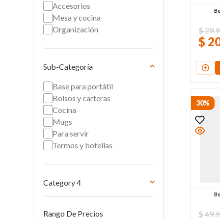
Accesorios
Bo
Mesa y cocina
Organización
$
29
.
9
$
2
Sub-Categoría
Base para portátil
Bolsos y carteras
30%
Cocina
Mugs
Para servir
Termos y botellas
Category 4
Bo
Portacomidas y recipientes
Rango De Precios
para alimentos
$
49
.
9