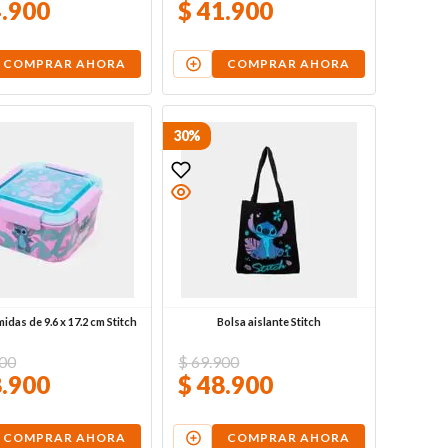
4
.
900
$
41
.
900
COMPRAR AHORA
COMPRAR AHORA
30%
das de 9.6 x 17.2 cm Stitch
Bolsa aislante Stitch
00
$
69
.
900
8
.
900
$
48
.
900
COMPRAR AHORA
COMPRAR AHORA