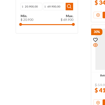
$
3
$
$
$ 20.900
$ 69.900
30%
Bote
$
59
.
9
$
4