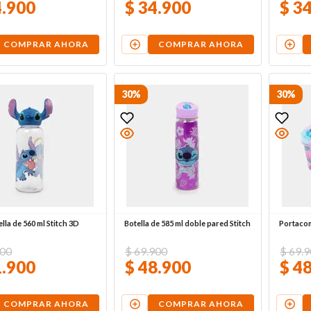
4
.
900
$
34
.
900
$
3
COMPRAR AHORA
COMPRAR AHORA
30%
30%
lla de 560 ml Stitch 3D
Botella de 585 ml doble pared Stitch
Portacomi
00
$
69
.
900
$
69
.
9
1
.
900
$
48
.
900
$
4
COMPRAR AHORA
COMPRAR AHORA