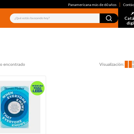
Panamericana más de 60 años
Contá
📌
¿Qué estás buscando hoy?
Catá
dig
Visualización:
o encontrado