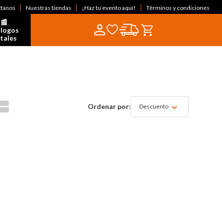
ctanos
Nuestras tiendas
¡Haz tu evento aquí!
Términos y condiciones
📰  
logos 
itales
Descuento