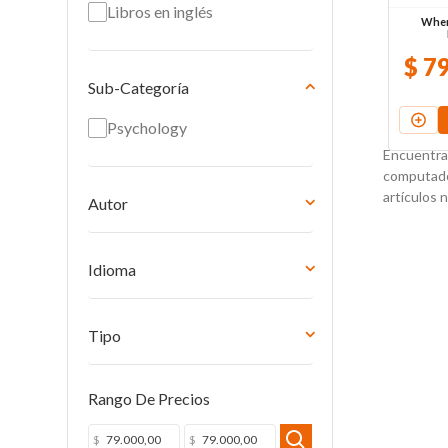
Libros en inglés
When
$
7
Sub-Categoría
Psychology
Encuentra 
computador
artículos 
Autor
Steven Pinker
Idioma
Inglés
Tipo
Libro impreso
Rango De Precios
$
$